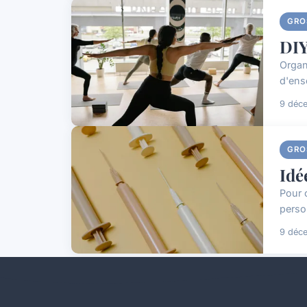
GRO
DIY
Organ
d'ens
9 déc
GRO
Idé
Pour 
perso
9 déc