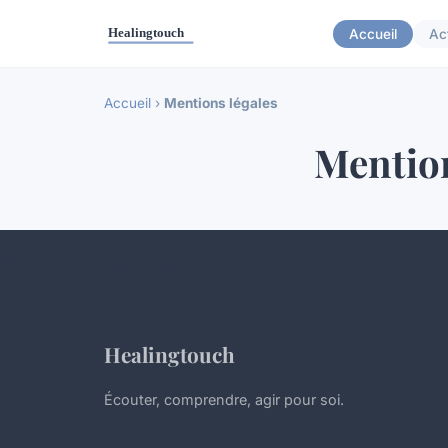
Accueil
Ac
Accueil
›
Mentions légales
Mention
Healingtouch
Écouter, comprendre, agir pour soi.