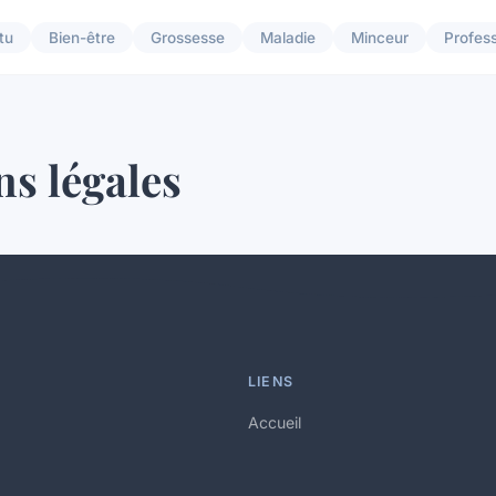
tu
Bien-être
Grossesse
Maladie
Minceur
Profes
s légales
LIENS
Accueil